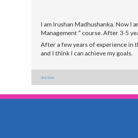
I am Irushan Madhushanka. Now I am
Management ” course. After 3-5 year
After a few years of experience in t
and I think I can achieve my goals.
Bericht
IRESHA
navigatie