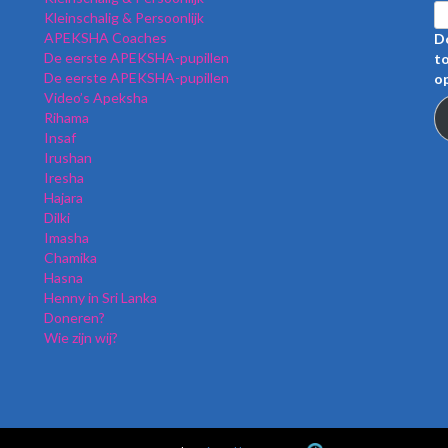
Kleinschalig & Persoonlijk
APEKSHA Coaches
Do
De eerste APEKSHA-pupillen
to
De eerste APEKSHA-pupillen
op
Video’s Apeksha
Rihama
Insaf
Irushan
Iresha
Hajara
Dilki
Imasha
Chamika
Hasna
Henny in Sri Lanka
Doneren?
Wie zijn wij?