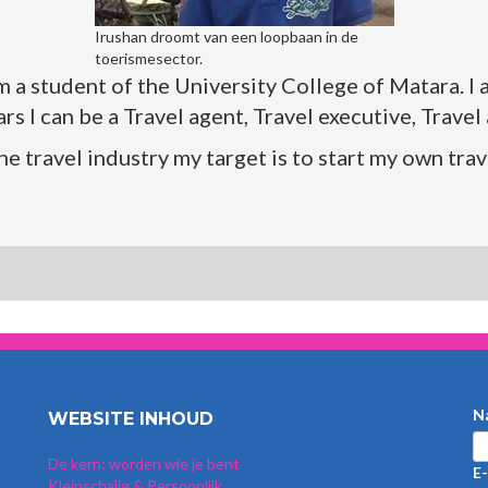
Irushan droomt van een loopbaan in de
toerismesector.
 a student of the University College of Matara. I 
s I can be a Travel agent, Travel executive, Trave
he travel industry my target is to start my own tra
N
WEBSITE INHOUD
De kern: worden wie je bent
E-
Kleinschalig & Persoonlijk