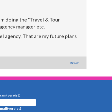
am doing the “Travel & Tour
l agency manager etc.
vel agency. That are my future plans
INSAF
aam
(vereist)
mail
(vereist)