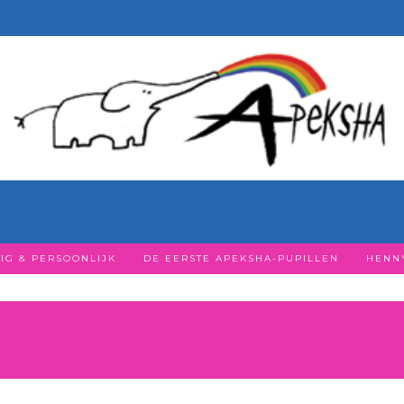
IG & PERSOONLIJK
DE EERSTE APEKSHA-PUPILLEN
HENNY